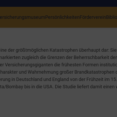
ersicherungsmuseum
Persönlichkeiten
Förderverein
Bibli
 eine der größt­mög­li­chen Kata­stro­phen über­haupt dar: Sie
r­kier­ten zugleich die Gren­zen der Beherrsch­bar­keit der 
 Ver­si­che­rungs­gi­gan­ten die frü­hes­ten For­men insti­tu­tio­
Cha­rak­ter und Wahr­neh­mung gro­ßer Brand­ka­ta­stro­phen d
che­rung in Deutsch­land und Eng­land von der Früh­zeit im 15. 
tta/Bombay bis in die USA. Die Stu­die lie­fert damit einen w