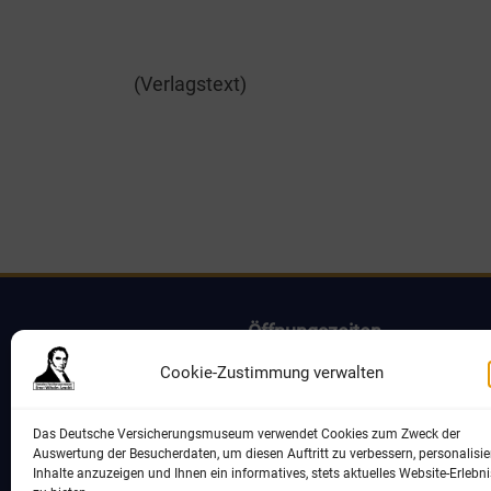
(Ver­lags­text)
Öff­nungs­zei­ten
Cookie-Zustimmung verwalten
Mon­tag 10.00 – 16.00 Uhr
(außer an Fei­er­ta­gen; letz­ter Ein­lass 15.30 Uhr
Das Deutsche Versicherungsmuseum verwendet Cookies zum Zweck der
Auswertung der Besucherdaten, um diesen Auftritt zu verbessern, personalisie
Inhalte anzuzeigen und Ihnen ein informatives, stets aktuelles Website-Erlebni
Für Grup­pen sind auf Anfrage