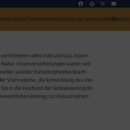
othek/Archiv
Termine
Presse
Danke an unsere Unterstütze
 ver­nich­te­ten alles Hab und Gut, brann­
Natur. Feu­er­ver­si­che­run­gen waren seit
nel­ler seri­el­ler Kata­stro­phen­be­ob­ach­
er Vor­mo­der­ne, die Ent­wick­lung des Ver­
bis in die Hoch­zeit der Glo­ba­li­sie­rung im
esent­li­chen Bei­trag zur Kata­stro­phen-