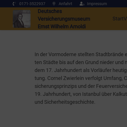
0171-3522937
Anfahrt
Impressum
Deutsches
Start
V
Versicherungsmuseum
Ernst Wilhelm Arnoldi
In der Vor­mo­der­ne stell­ten Stadt­brän­de
ten Städ­te bis auf den Grund nie­der und ma
dem 17. Jahr­hun­dert als Vor­läu­fer heu­ti­ger
tung. Cor­nel Zwier­lein ver­folgt Umfang, 
si­che­rungs­prin­zips und der Feu­er­ver­si­
19. Jahr­hun­dert, von Istan­bul über Kalku
und Sicherheitsgeschichte.