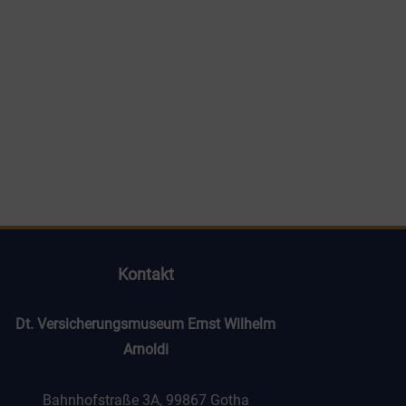
Kon­takt
Dt. Ver­si­che­rungs­mu­se­um Ernst Wil­helm
Arnoldi
Bahn­hof­stra­ße 3A, 99867 Gotha