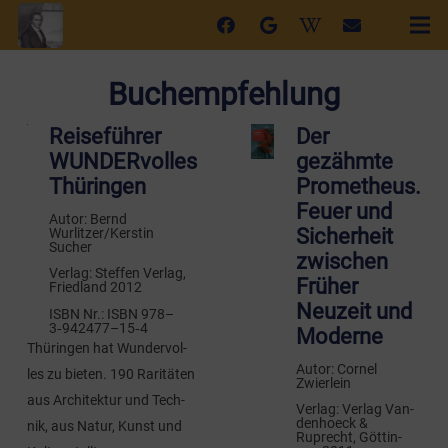
Buchempfehlung
Reiseführer
Der
WUNDERvolles
gezähmte
Thüringen
Prometheus.
Feuer und
Autor:
Bernd
Sicherheit
Wurlitzer/Kerstin
Sucher
zwischen
Ver­lag:
Stef­fen Ver­lag,
Früher
Fried­land 2012
Neuzeit und
ISBN Nr.:
ISBN 978–
3‑942477–15‑4
Moderne
Thü­rin­gen hat Wun­der­vol­
Autor:
Cor­nel
les zu bie­ten. 190 Rari­tä­ten
Zwierlein
aus Archi­tek­tur und Tech­
Ver­lag:
Ver­lag Van­
den­hoeck &
nik, aus Natur, Kunst und
Ruprecht, Göt­tin­