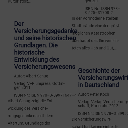
gen 2011
Kul­tur stellt…
ISBN Nr.:
ISBN 978–
3‑525–31708‑2
In der Vor­mo­der­ne stell­ten
Der
Stadt­brän­de eine der größt­
Versicherungsgedanke
mög­li­chen Kata­stro­phen
und seine historischen
über­haupt dar: Sie ver­nich­
Grundlagen. Die
te­ten alles Hab und Gut,…
historische
Entwicklung des
Versicherungswesens
Geschichte der
Autor:
Albert Schug
Versicherungswir
Ver­lag:
V+R uni­press, Göt­tin­
in Deutschland
gen 2011
Autor:
Peter Koch
ISBN Nr.:
ISBN 978–3‑89971647–4
Albert Schug zeigt die Ent­
Ver­lag:
Ver­lag Ver­si­che­rungs
schaft, Karls­ru­he 2012
wick­lung des Ver­si­che­
ISBN Nr.:
ISBN 978–3‑8995
rungs­ge­dan­kens seit dem
Die Ver­si­che­rungs­wirt­
Alter­tum. Grund­la­ge der
schaft hat kei­nen ein­heit­li­