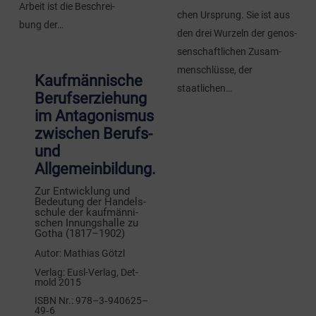
Arbeit ist die Beschrei­
chen Ursprung. Sie ist aus
bung der…
den drei Wur­zeln der genos­
sen­schaft­li­chen Zusam­
men­schlüs­se, der
Kaufmännische
staatlichen…
Berufserziehung
im Antagonismus
zwischen Berufs-
und
Allgemeinbildung.
Zur Ent­wick­lung und
Bedeu­tung der Han­dels­
schu­le der kauf­män­ni­
schen Innungs­hal­le zu
Gotha (1817–1902)
Autor:
Mathi­as Götzl
Ver­lag:
Eusl-Ver­lag, Det­
mold 2015
ISBN Nr.:
978–3‑940625–
49‑6