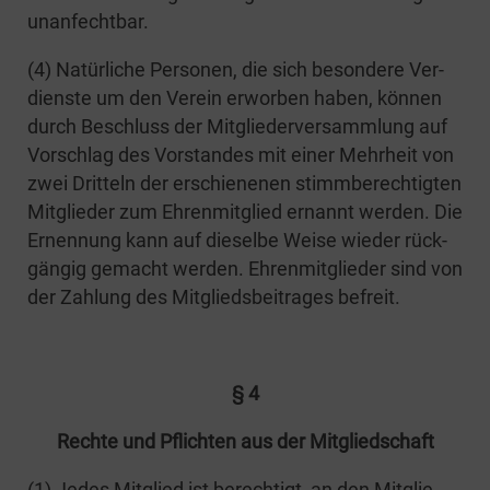
unanfechtbar.
(4) Natür­li­che Per­so­nen, die sich beson­de­re Ver­
diens­te um den Ver­ein erwor­ben haben, kön­nen
durch Beschluss der Mit­glie­der­ver­samm­lung auf
Vor­schlag des Vor­stan­des mit einer Mehr­heit von
zwei Drit­teln der erschie­ne­nen stimm­be­rech­tig­ten
Mit­glie­der zum Ehren­mit­glied ernannt wer­den. Die
Ernen­nung kann auf die­sel­be Wei­se wie­der rück­
gän­gig gemacht wer­den. Ehren­mit­glie­der sind von
der Zah­lung des Mit­glieds­bei­tra­ges befreit.
§ 4
Rech­te und Pflich­ten aus der Mitgliedschaft
(1) Jedes Mit­glied ist berech­tigt, an den Mit­glie­