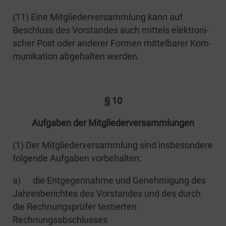
(11) Eine Mit­glie­der­ver­samm­lung kann auf
Beschluss des Vor­stan­des auch mit­tels elek­tro­ni­
scher Post oder ande­rer For­men mit­tel­ba­rer Kom­
mu­ni­ka­ti­on abge­hal­ten werden.
§ 10
Auf­ga­ben der Mitgliederversammlungen
(1) Der Mit­glie­der­ver­samm­lung sind ins­be­son­de­re
fol­gen­de Auf­ga­ben vorbehalten:
a) die Ent­ge­gen­nah­me und Geneh­mi­gung des
Jah­res­be­rich­tes des Vor­stan­des und des durch
die Rech­nungs­prü­fer tes­tier­ten
Rechnungsabschlusses