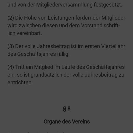
und von der Mit­glie­der­ver­samm­lung festgesetzt.
(2) Die Höhe von Leis­tun­gen för­dern­der Mit­glie­der
wird zwi­schen die­sen und dem Vor­stand schrift­
lich vereinbart.
(3) Der vol­le Jah­res­bei­trag ist im ers­ten Vier­tel­jahr
des Geschäfts­jah­res fällig.
(4) Tritt ein Mit­glied im Lau­fe des Geschäfts­jah­res
ein, so ist grund­sätz­lich der vol­le Jah­res­bei­trag zu
entrichten.
§ 8
Orga­ne des Vereins