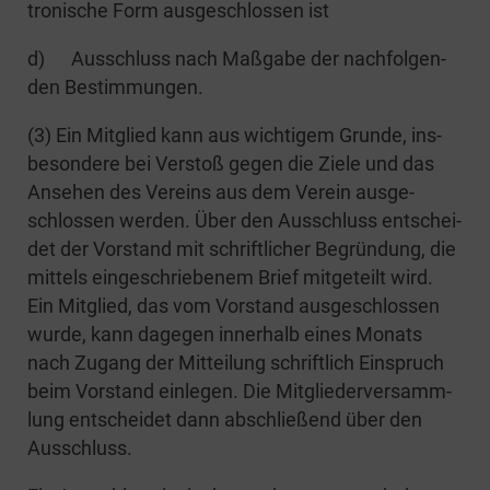
tro­ni­sche Form aus­ge­schlos­sen ist
d) Aus­schluss nach Maß­ga­be der nach­fol­gen­
den Bestimmungen.
(3) Ein Mit­glied kann aus wich­ti­gem Grun­de, ins­
be­son­de­re bei Ver­stoß gegen die Zie­le und das
Anse­hen des Ver­eins aus dem Ver­ein aus­ge­
schlos­sen wer­den. Über den Aus­schluss ent­schei­
det der Vor­stand mit schrift­li­cher Begrün­dung, die
mit­tels ein­ge­schrie­be­nem Brief mit­ge­teilt wird.
Ein Mit­glied, das vom Vor­stand aus­ge­schlos­sen
wur­de, kann dage­gen inner­halb eines Monats
nach Zugang der Mit­tei­lung schrift­lich Ein­spruch
beim Vor­stand ein­le­gen. Die Mit­glie­der­ver­samm­
lung ent­schei­det dann abschlie­ßend über den
Ausschluss.