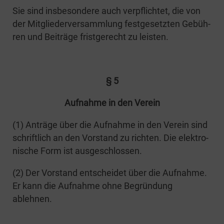
Sie sind ins­be­son­de­re auch ver­pflich­tet, die von
der Mit­glie­der­ver­samm­lung fest­ge­setz­ten Gebüh­
ren und Bei­trä­ge frist­ge­recht zu leisten.
§ 5
Auf­nah­me in den Verein
(1) Anträ­ge über die Auf­nah­me in den Ver­ein sind
schrift­lich an den Vor­stand zu rich­ten. Die elek­tro­
ni­sche Form ist ausgeschlossen.
(2) Der Vor­stand ent­schei­det über die Auf­nah­me.
Er kann die Auf­nah­me ohne Begrün­dung
ablehnen.