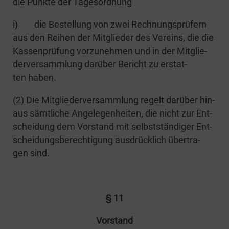
die Punk­te der Tagesordnung
i) die Bestel­lung von zwei Rech­nungs­prü­fern
aus den Rei­hen der Mit­glie­der des Ver­eins, die die
Kas­sen­prü­fung vor­zu­neh­men und in der Mit­glie­
der­ver­samm­lung dar­über Bericht zu erstat­
ten haben.
(2) Die Mit­glie­der­ver­samm­lung regelt dar­über hin­
aus sämt­li­che Ange­le­gen­hei­ten, die nicht zur Ent­
schei­dung dem Vor­stand mit selbst­stän­di­ger Ent­
schei­dungs­be­rech­ti­gung aus­drück­lich über­tra­
gen sind.
§ 11
Vor­stand