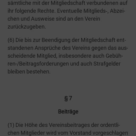
sämt­li­che mit der Mit­glied­schaft ver­bun­de­nen auf
ihr fol­gen­de Rech­te. Even­tu­el­le Mitglieds‑, Abzei­
chen und Aus­wei­se sind an den Ver­ein
zurückzugeben.
(6) Die bis zur Been­di­gung der Mit­glied­schaft ent­
stan­de­nen Ansprü­che des Ver­eins gegen das aus­
schei­den­de Mit­glied, ins­be­son­de­re auch Gebüh­­
ren-/Bei­­trags­­­for­­de­run­­gen und auch Straf­gel­der
blei­ben bestehen.
§ 7
Bei­trä­ge
(1) Die Höhe des Ver­eins­bei­tra­ges der ordent­li­
chen Mit­glie­der wird vom Vor­stand vor­ge­schla­gen