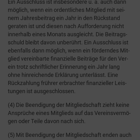
Ein Aus­schluss ist ins­be­son­de­re u. a. auch dann
mög­lich, wenn ein ordent­li­ches Mit­glied mit sei­
nem Jah­res­bei­trag ein Jahr in den Rück­stand
gera­ten ist und die­sen nach Auf­for­de­rung nicht
inner­halb eines Monats aus­gleicht. Die Bei­trags­
schuld bleibt davon unbe­rührt. Ein Aus­schluss ist
eben­falls dann mög­lich, wenn ein för­dern­des Mit­
glied ver­ein­bar­te finan­zi­el­le Bei­trä­ge für den Ver­
ein trotz schrift­li­cher Erin­ne­rung ein Jahr lang
ohne hin­rei­chen­de Erklä­rung unter­lässt. Eine
Rück­zah­lung früh­rer erbrach­ter finan­zi­el­ler Leis­
tun­gen ist ausgeschlossen.
(4) Die Been­di­gung der Mit­glied­schaft zieht kei­ne
Ansprü­che eines Mit­glieds auf das Ver­eins­ver­mö­
gen oder Tei­le davon nach sich.
(5) Mit Been­di­gung der Mit­glied­schaft enden auch