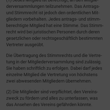
der­ver­samm­lun­gen teil­zu­neh­men. Das Antrags-
und Stimm­recht ist jedoch den ordent­li­chen Mit­
glie­dern vor­be­hal­ten. Jedes antrags- und stimm­
be­rech­tig­te Mit­glied hat eine Stim­me. Das Stimm­
recht wird bei juris­ti­schen Per­so­nen durch deren
gesetz­li­chen oder rechts­ge­schäft­lich bestimm­ten
Ver­tre­ter ausgeübt.
Die Über­tra­gung des Stimm­rechts und die Ver­tre­
tung in der Mit­glie­der­ver­samm­lung sind zuläs­sig.
Sie haben schrift­lich zu erfol­gen. Dabei darf jedes
ein­zel­ne Mit­glied die Ver­tre­tung von höchs­tens
zwei abwe­sen­den Mit­glie­dern übernehmen.
(2) Die Mit­glie­der sind ver­pflich­tet, den Ver­eins­
zweck zu för­dern und alles zu unter­las­sen, was
das Anse­hen des Ver­eins gefähr­den könnte.