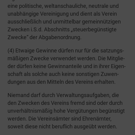
eine poli­ti­sche, welt­an­schau­li­che, neu­tra­le und
unab­hän­gi­ge Ver­ei­ni­gung und dient als Ver­ein
aus­schließ­lich und unmit­tel­bar gemein­nüt­zi­gen
Zwe­cken i.S.d. Abschnitts „steu­er­be­güns­tig­te
Zwe­cke“ der Abgabenordnung.
(4) Etwa­ige Gewin­ne dür­fen nur für die sat­zungs­
mä­ßi­gen Zwe­cke ver­wen­det wer­den. Die Mit­glie­
der dür­fen kei­ne Gewinn­an­tei­le und in ihrer Eigen­
schaft als sol­che auch kei­ne sons­ti­gen Zuwen­
dun­gen aus den Mit­teln des Ver­eins erhalten.
Nie­mand darf durch Ver­wal­tungs­auf­ga­ben, die
den Zwe­cken des Ver­eins fremd sind oder durch
unver­hält­nis­mä­ßig hohe Ver­gü­tun­gen begüns­tigt
wer­den. Die Ver­eins­äm­ter sind Ehren­äm­ter,
soweit die­se nicht beruf­lich aus­ge­übt werden.