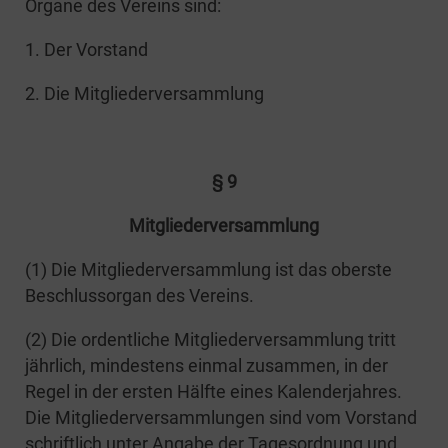
Orga­ne des Ver­eins sind:
1. Der Vorstand
2. Die Mitgliederversammlung
§ 9
Mit­glie­der­ver­samm­lung
(1) Die Mit­glie­der­ver­samm­lung ist das obers­te
Beschluss­or­gan des Vereins.
(2) Die ordent­li­che Mit­glie­der­ver­samm­lung tritt
jähr­lich, min­des­tens ein­mal zusam­men, in der
Regel in der ers­ten Hälf­te eines Kalen­der­jah­res.
Die Mit­glie­der­ver­samm­lun­gen sind vom Vor­stand
schrift­lich unter Anga­be der Tages­ord­nung und