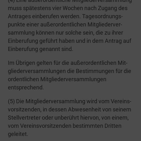
muss spä­tes­tens vier Wochen nach Zugang des
Antra­ges ein­be­ru­fen wer­den. Tages­ord­nungs­
punk­te einer außer­or­dent­li­chen Mit­glie­der­ver­
samm­lung kön­nen nur sol­che sein, die zu ihrer
Ein­be­ru­fung geführt haben und in dem Antrag auf
Ein­be­ru­fung genannt sind.
Im Übri­gen gel­ten für die außer­or­dent­li­chen Mit­
glie­der­ver­samm­lun­gen die Bestim­mun­gen für die
ordent­li­chen Mit­glie­der­ver­samm­lun­gen
entsprechend.
(5) Die Mit­glie­der­ver­samm­lung wird vom Ver­eins­
vor­sit­zen­den, in des­sen Abwe­sen­heit von sei­nem
Stell­ver­tre­ter oder unbe­rührt hier­von, von einem,
vom Ver­eins­vor­sit­zen­den bestimm­ten Drit­ten
geleitet.