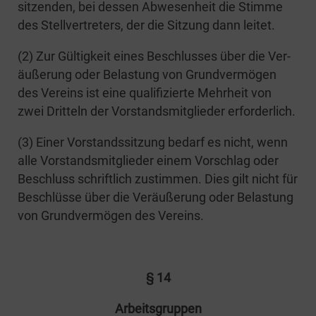
sit­zen­den, bei des­sen Abwe­sen­heit die Stim­me
des Stell­ver­tre­ters, der die Sit­zung dann leitet.
(2) Zur Gül­tig­keit eines Beschlus­ses über die Ver­
äu­ße­rung oder Belas­tung von Grund­ver­mö­gen
des Ver­eins ist eine qua­li­fi­zier­te Mehr­heit von
zwei Drit­teln der Vor­stands­mit­glie­der erforderlich.
(3) Einer Vor­stands­sit­zung bedarf es nicht, wenn
alle Vor­stands­mit­glie­der einem Vor­schlag oder
Beschluss schrift­lich zustim­men. Dies gilt nicht für
Beschlüs­se über die Ver­äu­ße­rung oder Belas­tung
von Grund­ver­mö­gen des Vereins.
§ 14
Arbeits­grup­pen