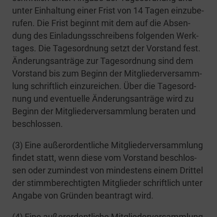
unter Ein­hal­tung einer Frist von 14 Tagen ein­zu­be­
ru­fen. Die Frist beginnt mit dem auf die Absen­
dung des Ein­la­dungs­schrei­bens fol­gen­den Werk­
ta­ges. Die Tages­ord­nung setzt der Vor­stand fest.
Ände­rungs­an­trä­ge zur Tages­ord­nung sind dem
Vor­stand bis zum Beginn der Mit­glie­der­ver­samm­
lung schrift­lich ein­zu­rei­chen. Über die Tages­ord­
nung und even­tu­el­le Ände­rungs­an­trä­ge wird zu
Beginn der Mit­glie­der­ver­samm­lung bera­ten und
beschlossen.
(3) Eine außer­or­dent­li­che Mit­glie­der­ver­samm­lung
fin­det statt, wenn die­se vom Vor­stand beschlos­
sen oder zumin­dest von min­des­tens einem Drit­tel
der stimm­be­rech­tig­ten Mit­glie­der schrift­lich unter
Anga­be von Grün­den bean­tragt wird.
(4) Eine außer­or­dent­li­che Mit­glie­der­ver­samm­lung