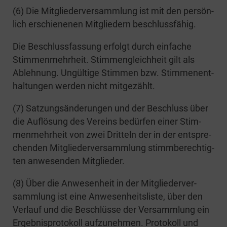
(6) Die Mit­glie­der­ver­samm­lung ist mit den per­sön­
lich erschie­ne­nen Mit­glie­dern beschlussfähig.
Die Beschluss­fas­sung erfolgt durch ein­fa­che
Stim­men­mehr­heit. Stim­men­gleich­heit gilt als
Ableh­nung. Ungül­ti­ge Stim­men bzw. Stim­men­ent­
hal­tun­gen wer­den nicht mitgezählt.
(7) Sat­zungs­än­de­run­gen und der Beschluss über
die Auf­lö­sung des Ver­eins bedür­fen einer Stim­
men­mehr­heit von zwei Drit­teln der in der ent­spre­
chen­den Mit­glie­der­ver­samm­lung stimm­be­rech­tig­
ten anwe­sen­den Mitglieder.
(8) Über die Anwe­sen­heit in der Mit­glie­der­ver­
samm­lung ist eine Anwe­sen­heits­lis­te, über den
Ver­lauf und die Beschlüs­se der Ver­samm­lung ein
Ergeb­nis­pro­to­koll auf­zu­neh­men. Pro­to­koll und