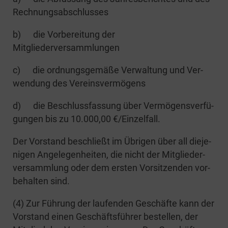
Rechnungsabschlusses
b) die Vor­be­rei­tung der
Mitgliederversammlungen
c) die ord­nungs­ge­mä­ße Ver­wal­tung und Ver­
wen­dung des Vereinsvermögens
d) die Beschluss­fas­sung über Ver­mö­gens­ver­fü­
gun­gen bis zu 10.000,00 €/Einzelfall.
Der Vor­stand beschließt im Übri­gen über all die­je­
ni­gen Ange­le­gen­hei­ten, die nicht der Mit­glie­der­
ver­samm­lung oder dem ers­ten Vor­sit­zen­den vor­
be­hal­ten sind.
(4) Zur Füh­rung der lau­fen­den Geschäf­te kann der
Vor­stand einen Geschäfts­füh­rer bestel­len, der