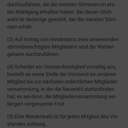
durch­zu­füh­ren, die die meis­ten Stim­men im ers­
ten Wahl­gang erhal­ten haben. Bei die­ser Stich­
wahl ist der­je­ni­ge gewählt, der die meis­ten Stim­
men erhält.
(3) Auf Antrag von min­des­tens zwei anwe­sen­den
stimm­be­rech­tig­ten Mit­glie­dern sind die Wah­len
geheim durchzuführen.
(4) Schei­det ein Vor­stands­mit­glied vor­zei­tig aus,
bestellt an sei­ne Stel­le der Vor­stand ein ande­res
Mit­glied bis zur nächs­ten ordent­li­chen Mit­glie­der­
ver­samm­lung, in der die Neu­wahl statt­zu­fin­den
hat, es sei denn, die Mit­glie­der­ver­samm­lung ver­
län­gert vor­ge­nann­te Frist.
(5) Eine Wie­der­wahl ist für jedes Mit­glied des Vor­
stan­des zulässig.