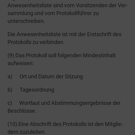
Anwe­sen­heits­lis­te sind vom Vor­sit­zen­den der Ver­
samm­lung und vom Pro­to­koll­füh­rer zu
unterschreiben.
Die Anwe­sen­heits­lis­te ist mit der Erst­schrift des
Pro­to­kolls zu verbinden.
(9) Das Pro­to­koll soll fol­gen­den Min­dest­in­halt
aufweisen:
a) Ort und Datum der Sitzung
b) Tages­ord­nung
c) Wort­laut und Abstim­mungs­er­geb­nis­se der
Beschlüsse.
(10) Eine Abschrift des Pro­to­kolls ist den Mit­glie­
dern zuzuleiten.