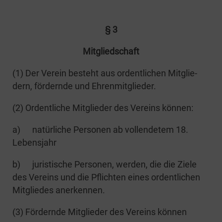
§ 3
Mit­glied­schaft
(1) Der Ver­ein besteht aus ordent­li­chen Mit­glie­
dern, för­dern­de und Ehrenmitglieder.
(2) Ordent­li­che Mit­glie­der des Ver­eins können:
a) natür­li­che Per­so­nen ab voll­ende­tem 18.
Lebensjahr
b) juris­ti­sche Per­so­nen, wer­den, die die Zie­le
des Ver­eins und die Pflich­ten eines ordent­li­chen
Mit­glie­des anerkennen.
(3) För­dern­de Mit­glie­der des Ver­eins können