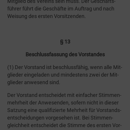
Mit­glied des Ver­eins sein muss. Der Geschäfts­
füh­rer führt die Geschäf­te im Auf­trag und nach
Wei­sung des ers­ten Vorsitzenden.
§ 13
Beschluss­fas­sung des Vorstandes
(1) Der Vor­stand ist beschluss­fä­hig, wenn alle Mit­
glie­der ein­ge­la­den und min­des­tens zwei der Mit­
glie­der anwe­send sind.
Der Vor­stand ent­schei­det mit ein­fa­cher Stim­men­
mehr­heit der Anwe­sen­den, sofern nicht in die­ser
Sat­zung eine qua­li­fi­zier­te Mehr­heit für Vor­stands­
ent­schei­dun­gen vor­ge­se­hen ist. Bei Stim­men­
gleich­heit ent­schei­det die Stim­me des ers­ten Vor­