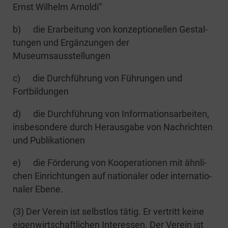
Ernst Wil­helm Arnoldi“
b) die Erar­bei­tung von kon­zep­tio­nel­len Gestal­
tun­gen und Ergän­zun­gen der
Museumsausstellungen
c) die Durch­füh­rung von Füh­run­gen und
Fortbildungen
d) die Durch­füh­rung von Infor­ma­ti­ons­ar­bei­ten,
ins­be­son­de­re durch Her­aus­ga­be von Nach­rich­ten
und Publikationen
e) die För­de­rung von Koope­ra­tio­nen mit ähn­li­
chen Ein­rich­tun­gen auf natio­na­ler oder inter­na­tio­
na­ler Ebene.
(3) Der Ver­ein ist selbst­los tätig. Er ver­tritt kei­ne
eigen­wirt­schaft­li­chen Inter­es­sen. Der Ver­ein ist