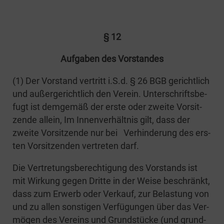
§ 12
Auf­ga­ben des Vorstandes
(1) Der Vor­stand ver­tritt i.S.d. § 26 BGB gericht­lich
und außer­ge­richt­lich den Ver­ein. Unter­schrifts­be­
fugt ist dem­ge­mäß der ers­te oder zwei­te Vor­sit­
zen­de allein, Im Innen­ver­hält­nis gilt, dass der
zwei­te Vor­sit­zen­de nur bei Ver­hin­de­rung des ers­
ten Vor­sit­zen­den ver­tre­ten darf.
Die Ver­tre­tungs­be­rech­ti­gung des Vor­stands ist
mit Wir­kung gegen Drit­te in der Wei­se beschränkt,
dass zum Erwerb oder Ver­kauf, zur Belas­tung von
und zu allen sons­ti­gen Ver­fü­gun­gen über das Ver­
mö­gen des Ver­eins und Grund­stü­cke (und grund­