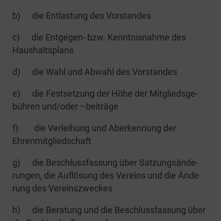
b) die Ent­las­tung des Vorstandes
c) die Ent­­ge­­gen- bzw. Kennt­nis­nah­me des
Haushaltsplans
d) die Wahl und Abwahl des Vorstandes
e) die Fest­set­zung der Höhe der Mit­glieds­ge­
büh­ren und/oder –bei­trä­ge
f) die Ver­lei­hung und Aberken­nung der
Ehrenmitgliedschaft
g) die Beschluss­fas­sung über Sat­zungs­än­de­
run­gen, die Auf­lö­sung des Ver­eins und die Ände­
rung des Vereinszweckes
h) die Bera­tung und die Beschluss­fas­sung über