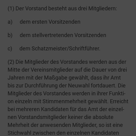
(1) Der Vor­stand besteht aus drei Mitgliedern:
a) dem ers­ten Vorsitzenden
b) dem stell­ver­tre­ten­den Vorsitzenden
c) dem Schatzmeister/Schriftführer.
(2) Die Mit­glie­der des Vor­stan­des wer­den aus der
Mit­te der Ver­eins­mit­glie­der auf die Dau­er von drei
Jah­ren mit der Maß­ga­be gewählt, dass ihr Amt
bis zur Durch­füh­rung der Neu­wahl fort­dau­ert. Die
Mit­glie­der des Vor­stan­des wer­den in ihrer Funk­ti­
on ein­zeln mit Stim­men­mehr­heit gewählt. Erreicht
bei meh­re­ren Kan­di­da­ten für das Amt der ein­zel­
nen Vor­stands­mit­glie­der kei­ner die abso­lu­te
Mehr­heit der anwe­sen­den Mit­glie­der, so ist eine
Stich­wahl zwi­schen den ein­zel­nen Kan­di­da­ten