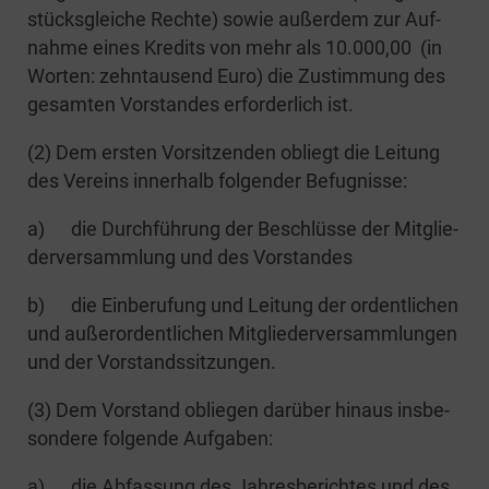
stücks­glei­che Rech­te) sowie außer­dem zur Auf­
nah­me eines Kre­dits von mehr als 10.000,00 (in
Wor­ten: zehn­tau­send Euro) die Zustim­mung des
gesam­ten Vor­stan­des erfor­der­lich ist.
(2) Dem ers­ten Vor­sit­zen­den obliegt die Lei­tung
des Ver­eins inner­halb fol­gen­der Befugnisse:
a) die Durch­füh­rung der Beschlüs­se der Mit­glie­
der­ver­samm­lung und des Vorstandes
b) die Ein­be­ru­fung und Lei­tung der ordent­li­chen
und außer­or­dent­li­chen Mit­glie­der­ver­samm­lun­gen
und der Vorstandssitzungen.
(3) Dem Vor­stand oblie­gen dar­über hin­aus ins­be­
son­de­re fol­gen­de Aufgaben:
a) die Abfas­sung des Jah­res­be­rich­tes und des