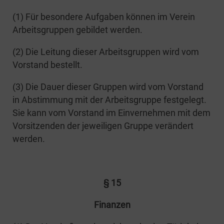
(1) Für beson­de­re Auf­ga­ben kön­nen im Ver­ein
Arbeits­grup­pen gebil­det werden.
(2) Die Lei­tung die­ser Arbeits­grup­pen wird vom
Vor­stand bestellt.
(3) Die Dau­er die­ser Grup­pen wird vom Vor­stand
in Abstim­mung mit der Arbeits­grup­pe fest­ge­legt.
Sie kann vom Vor­stand im Ein­ver­neh­men mit dem
Vor­sit­zen­den der jewei­li­gen Grup­pe ver­än­dert
werden.
§ 15
Finan­zen