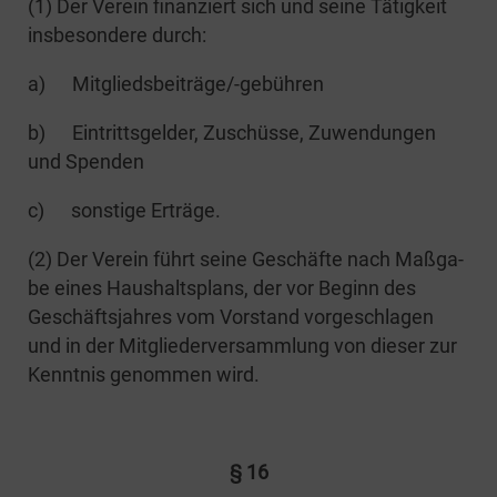
(1) Der Ver­ein finan­ziert sich und sei­ne Tätig­keit
ins­be­son­de­re durch:
a) Mit­­glied­s­­bei­­trä­­ge/-gebüh­­ren
b) Ein­tritts­gel­der, Zuschüs­se, Zuwen­dun­gen
und Spenden
c) sons­ti­ge Erträge.
(2) Der Ver­ein führt sei­ne Geschäf­te nach Maß­ga­
be eines Haus­halts­plans, der vor Beginn des
Geschäfts­jah­res vom Vor­stand vor­ge­schla­gen
und in der Mit­glie­der­ver­samm­lung von die­ser zur
Kennt­nis genom­men wird.
§ 16