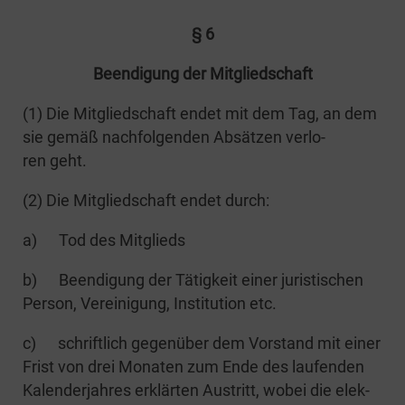
§ 6
Been­di­gung der Mitgliedschaft
(1) Die Mit­glied­schaft endet mit dem Tag, an dem
sie gemäß nach­fol­gen­den Absät­zen ver­lo­
ren geht.
(2) Die Mit­glied­schaft endet durch:
a) Tod des Mitglieds
b) Been­di­gung der Tätig­keit einer juris­ti­schen
Per­son, Ver­ei­ni­gung, Insti­tu­ti­on etc.
c) schrift­lich gegen­über dem Vor­stand mit einer
Frist von drei Mona­ten zum Ende des lau­fen­den
Kalen­der­jah­res erklär­ten Aus­tritt, wobei die elek­