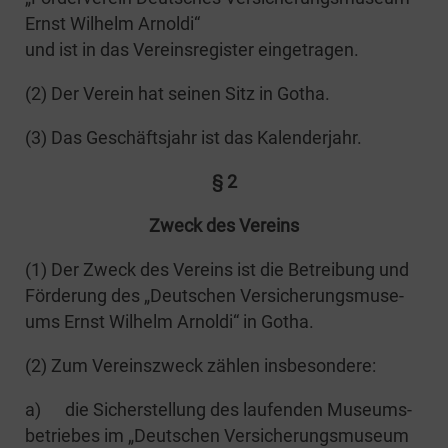
Ernst Wil­helm Arnoldi“
und ist in das Ver­eins­re­gis­ter eingetragen.
(2) Der Ver­ein hat sei­nen Sitz in Gotha.
(3) Das Geschäfts­jahr ist das Kalenderjahr.
§ 2
Zweck des Vereins
(1) Der Zweck des Ver­eins ist die Betrei­bung und
För­de­rung des „Deut­schen Ver­si­che­rungs­mu­se­
ums Ernst Wil­helm Arnol­di“ in Gotha.
(2) Zum Ver­eins­zweck zäh­len insbesondere:
a) die Sicher­stel­lung des lau­fen­den Muse­ums­
be­trie­bes im „Deut­schen Ver­si­che­rungs­mu­se­um