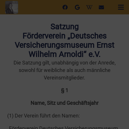
Satzung
Förderverein „Deutsches
Versicherungsmuseum Ernst
Wilhelm Arnoldi“ e.V.
Die Sat­zung gilt, unab­hän­gig von der Anre­de,
sowohl für weib­li­che als auch männ­li­che
Vereinsmitglieder.
§ 1
Name, Sitz und Geschäftsjahr
(1) Der Ver­ein führt den Namen:
„För­der­ver­ein Deut­sches Ver­si­che­rungs­mu­se­um