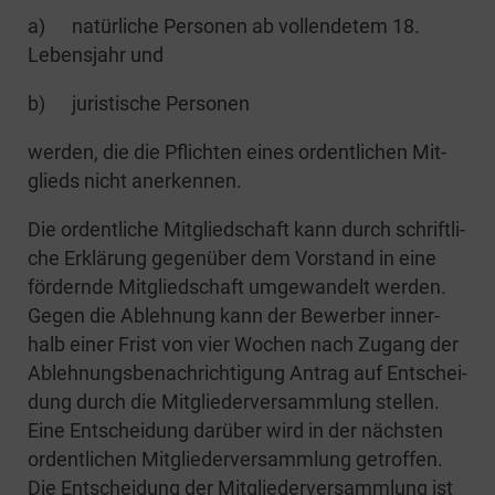
a) natür­li­che Per­so­nen ab voll­ende­tem 18.
Lebens­jahr und
b) juris­ti­sche Personen
wer­den, die die Pflich­ten eines ordent­li­chen Mit­
glieds nicht anerkennen.
Die ordent­li­che Mit­glied­schaft kann durch schrift­li­
che Erklä­rung gegen­über dem Vor­stand in eine
för­dern­de Mit­glied­schaft umge­wan­delt wer­den.
Gegen die Ableh­nung kann der Bewer­ber inner­
halb einer Frist von vier Wochen nach Zugang der
Ableh­nungs­be­nach­rich­ti­gung Antrag auf Ent­schei­
dung durch die Mit­glie­der­ver­samm­lung stel­len.
Eine Ent­schei­dung dar­über wird in der nächs­ten
ordent­li­chen Mit­glie­der­ver­samm­lung getrof­fen.
Die Ent­schei­dung der Mit­glie­der­ver­samm­lung ist