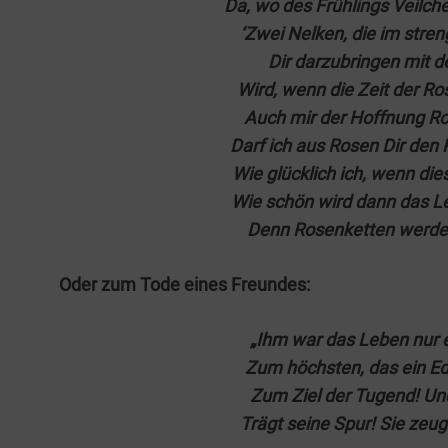
Da, wo des Früh­lings Veil­ch
‘Zwei Nel­ken, die im stren
Dir dar­zu­brin­gen mit d
Wird, wenn die Zeit der Ro
Auch mir der Hoff­nung Ro
Darf ich aus Rosen Dir den
Wie glück­lich ich, wenn die
Wie schön wird dann das Le
Denn Rosen­ket­ten wer­d
Oder zum Tode eines Freundes:
„Ihm war das Leben nur 
Zum höchs­ten, das ein Edl
Zum Ziel der Tugend! Un
Trägt sei­ne Spur! Sie zeug