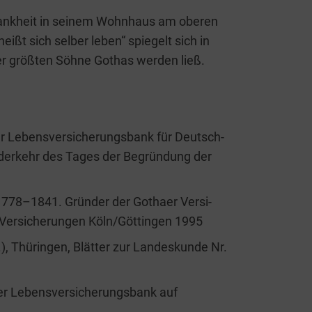
rank­heit in sei­nem Wohn­haus am obe­ren
ißt sich sel­ber leben“ spie­gelt sich in
er größ­ten Söh­ne Gothas wer­den ließ.
 Lebens­ver­si­che­rungs­bank für Deutsch­
e­der­kehr des Tages der Begrün­dung der
 1778–1841. Grün­der der Gotha­er Ver­si­
 Ver­si­che­run­gen Köln/Göttingen 1995
.), Thü­rin­gen, Blät­ter zur Lan­des­kun­de Nr.
er Lebens­ver­si­che­rungs­bank auf