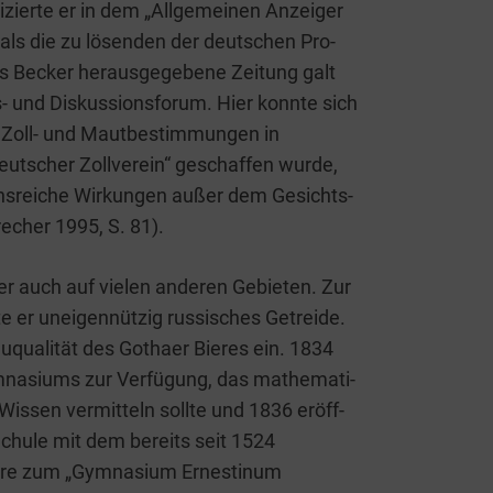
i­zier­te er in dem „All­ge­mei­nen Anzei­ger
 als die zu lösen­den der deut­schen Pro­
 Becker her­aus­ge­ge­be­ne Zei­tung galt
ns- und Dis­kus­si­ons­fo­rum. Hier konn­te sich
 Zoll- und Maut­be­stim­mun­gen in
ut­scher Zoll­ver­ein“ geschaf­fen wur­de,
ens­rei­che Wir­kun­gen außer dem Gesichts­
re­cher 1995, S. 81).
 aber auch auf vie­len ande­ren Gebie­ten. Zur
er unei­gen­nüt­zig rus­si­sches Getrei­de.
­qua­li­tät des Gotha­er Bie­res ein. 1834
­na­si­ums zur Ver­fü­gung, das mathe­ma­ti­
Wis­sen ver­mit­teln soll­te und 1836 eröff­
 Schu­le mit dem bereits seit 1524
­tre zum „Gym­na­si­um Ernes­ti­num