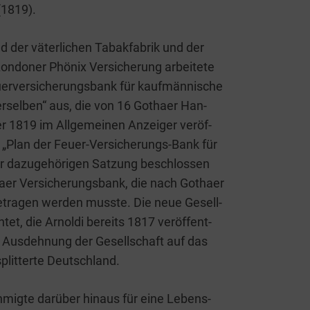
t (1819).
 der väter­li­chen Tabak­fa­brik und der
­do­ner Phö­nix Ver­si­che­rung arbei­te­te
er­ver­si­che­rungs­bank für kauf­män­ni­sche
er­sel­ben“ aus, die von 16 Gotha­er Han­
 1819 im All­ge­mei­nen Anzei­ger ver­öf­
„Plan der Feu­er-Ver­­­si­che­rungs-Bank für
r dazu­ge­hö­ri­gen Sat­zung beschlos­sen
er Ver­si­che­rungs­bank, die nach Gotha­er
e­tra­gen wer­den muss­te. Die neue Gesell­
­tet, die Arnol­di bereits 1817 ver­öf­fent­
er Aus­deh­nung der Gesell­schaft auf das
split­ter­te Deutschland.
mig­te dar­über hin­aus für eine Lebens­