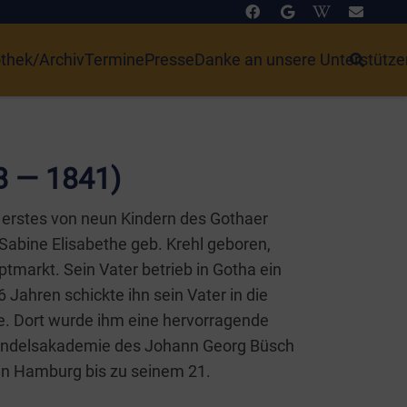
othek/Archiv
Termine
Presse
Danke an unsere Unterstütze
8 — 1841)
 ers­tes von neun Kin­dern des Gotha­er
Sabi­ne Eli­sa­be­the geb. Krehl gebo­ren,
t­markt. Sein Vater betrieb in Gotha ein
 16 Jah­ren schick­te ihn sein Vater in die
. Dort wur­de ihm eine her­vor­ra­gen­de
r Han­dels­aka­de­mie des Johann Georg Büsch
 in Ham­burg bis zu sei­nem 21.