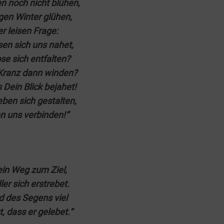
en noch nicht blühen,
­gen Win­ter glühen,
er lei­sen Frage:
sen sich uns nahet,
se sich entfalten?
 Kranz dann winden?
s Dein Blick bejahet!
ben sich gestalten,
en uns verbinden!“
ein Weg zum Ziel,
er sich erstrebet.
d des Segens viel
t, dass er gelebet.“