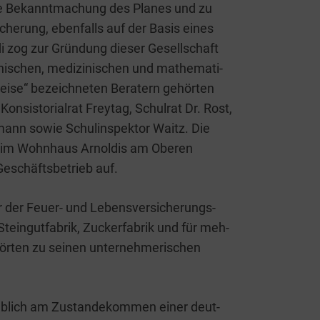
­che Bekannt­ma­chung des Pla­nes und zu
i­che­rung, eben­falls auf der Basis eines
l­di zog zur Grün­dung die­ser Gesell­schaft
ni­schen, medi­zi­ni­schen und mathe­ma­ti­
ei­se“ bezeich­ne­ten Bera­tern gehör­ten
n­sis­to­ri­al­rat Frey­tag, Schul­rat Dr. Rost,
­mann sowie Schul­in­spek­tor Waitz. Die
 im Wohn­haus Arnol­dis am Obe­ren
Geschäfts­be­trieb auf.
der Feu­er- und Lebens­ver­si­che­rungs­
Stein­gut­fa­brik, Zucker­fa­brik und für meh­
hör­ten zu sei­nen unter­neh­me­ri­schen
eb­lich am Zustan­de­kom­men einer deut­