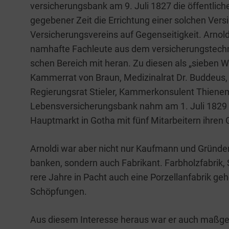
ver­si­che­rungs­bank am 9. Juli 1827 die öffent­li
gege­be­ner Zeit die Errich­tung einer sol­chen Ver­s
Ver­si­che­rungs­ver­eins auf Gegen­sei­tig­keit. Arno
nam­haf­te Fach­leu­te aus dem ver­si­che­rungs­tech­
schen Bereich mit her­an. Zu die­sen als „sie­ben W
Kam­mer­rat von Braun, Medi­zi­nal­rat Dr. Bud­de­us, Ko
Regie­rungs­rat Stie­ler, Kam­mer­kon­su­lent Thie­ne
Lebens­ver­si­che­rungs­bank nahm am 1. Juli 1829
Haupt­markt in Gotha mit fünf Mit­ar­bei­tern ihren 
Arnol­di war aber nicht nur Kauf­mann und Grün­der 
ban­ken, son­dern auch Fabri­kant. Farb­holz­fa­brik, 
re­re Jah­re in Pacht auch eine Por­zel­lan­fa­brik ge
Schöpfungen.
Aus die­sem Inter­es­se her­aus war er auch maß­g