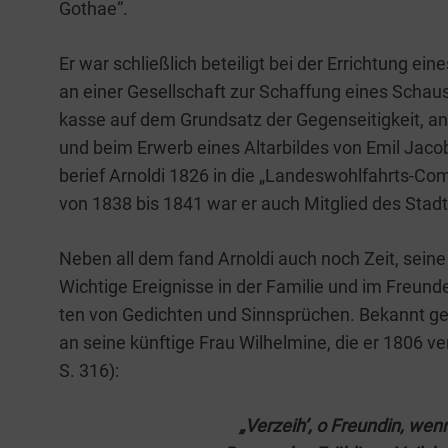
Gothae“.
Er war schließ­lich betei­ligt bei der Errich­tung eine
an einer Gesell­schaft zur Schaf­fung eines Schau­s
kas­se auf dem Grund­satz der Gegen­sei­tig­keit, an
und beim Erwerb eines Altar­bil­des von Emil Jacobs 
berief Arnol­di 1826 in die „Lan­­des­­wohl­­fahrts-Co
von 1838 bis 1841 war er auch Mit­glied des Stadt­
Neben all dem fand Arnol­di auch noch Zeit, sei­ne p
Wich­ti­ge Ereig­nis­se in der Fami­lie und im Freun­de
ten von Gedich­ten und Sinn­sprü­chen. Bekannt gew
an sei­ne künf­ti­ge Frau Wil­hel­mi­ne, die er 1806 
S. 316):
„Ver­zeih’, o Freun­din, wen