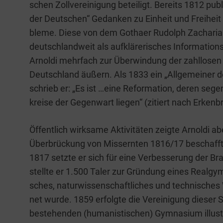
schen Zoll­ver­ei­ni­gung betei­ligt. Bereits 1812 publ
der Deut­schen“ Gedan­ken zu Ein­heit und Frei­heit
ble­me. Die­se von dem Gotha­er Rudolph Zacha­ri­as
deutsch­land­weit als auf­klä­re­ri­sches Infor­­ma­­ti­o
Arnol­di mehr­fach zur Über­win­dung der zahl­lo­sen
Deutsch­land äußern. Als 1833 ein „All­ge­mei­ner de
schrieb er: „Es ist …eine Refor­ma­ti­on, deren seg
krei­se der Gegen­wart lie­gen“ (zitiert nach Erken­b
Öffent­lich wirk­sa­me Akti­vi­tä­ten zeig­te Arnol­di
Über­brü­ckung von Miss­ern­ten 1816/17 beschaff­te 
1817 setz­te er sich für eine Ver­bes­se­rung der Brau
stell­te er 1.500 Taler zur Grün­dung eines Real­gym
sches, natur­wis­sen­schaft­li­ches und tech­ni­sches 
net wur­de. 1859 erfolg­te die Ver­ei­ni­gung die­ser
bestehen­den (huma­nis­ti­schen) Gym­na­si­um illus