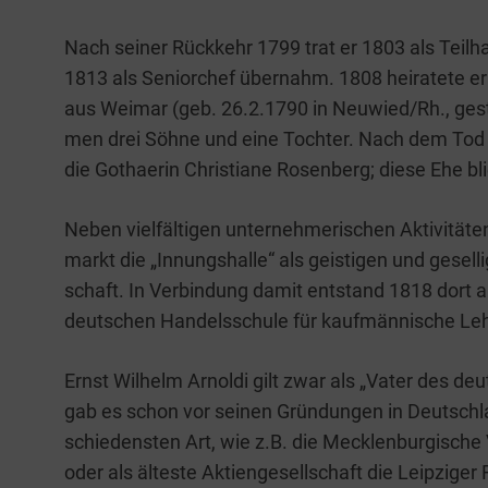
Nach sei­ner Rück­kehr 1799 trat er 1803 als Teil­ha­
1813 als Seni­or­chef über­nahm. 1808 hei­ra­te­te er
aus Wei­mar (geb. 26.2.1790 in Neuwied/Rh., gest
men drei Söh­ne und eine Toch­ter. Nach dem Tod von
die Got­hae­rin Chris­tia­ne Rosen­berg; die­se Ehe bl
Neben viel­fäl­ti­gen unter­neh­me­ri­schen Akti­vi­tä
markt die „Innungs­hal­le“ als geis­ti­gen und gesel­
schaft. In Ver­bin­dung damit ent­stand 1818 dort a
deut­schen Han­dels­schu­le für kauf­män­ni­sche Leh
Ernst Wil­helm Arnol­di gilt zwar als „Vater des deu
gab es schon vor sei­nen Grün­dun­gen in Deutsch­la
schie­dens­ten Art, wie z.B. die Meck­len­bur­gi­sche V
oder als ältes­te Akti­en­ge­sell­schaft die Leip­zi­ger 