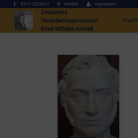
0171-3522937
Anfahrt
Impressum
Deutsches
Start
V
Versicherungsmuseum
Ernst Wilhelm Arnoldi