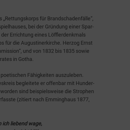
s „Ret­tungs­korps für Brand­scha­den­fäl­le“,
piel­hau­ses, bei der Grün­dung einer Spar­
 der Errich­tung eines Löff­ler­denk­mals
für die Augus­ti­ner­kir­che. Her­zog Ernst
m­­mis­­si­on“, und von 1832 bis 1835 sowie
ra­tes in Gotha.
oe­ti­schen Fähig­kei­ten aus­zu­le­ben.
s­kreis beglei­te­te er offen­bar mit Hun­der­
or­den sind bei­spiels­wei­se die Stro­phen
ver­fass­te (zitiert nach Emming­haus 1877,
n ich lie­bend wage,