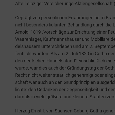
Alte Leip­zi­ger Ver­­­si­che­rungs-Akti­en­­ge­­sel­l­­schaf
Geprägt von per­sön­li­chen Erfah­run­gen beim Brand
nicht beson­ders kulan­ten Behand­lung durch die Lon
Arnol­di 1819 „Vor­schlä­ge zur Errich­tung einer Feu­
Waa­ren­la­ger, Kauf­manns­häu­ser und Mobi­lia­re d
dels­häu­sern unter­schrie­ben und am 2. Sep­tem­ber
fent­licht wur­den. Als am 2. Juli 1820 in Gotha der 
den deut­schen Han­dels­stand“ ein­schließ­lich eine
wur­de, war dies auch der Grün­dungs­tag der Gotha­
Recht nicht wei­ter staat­lich geneh­migt oder ein­g
schaft war auch an den Grund­prin­zi­pi­en aus­ge­rich
lich­te: den Gedan­ken der Gegen­sei­tig­keit und d
damals in vie­le grö­ße­re und klei­ne­re Staa­ten zer­
Her­zog Ernst I. von Sach­­sen-Coburg-Gotha geneh­