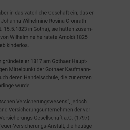
ber in das väter­li­che Geschäft ein, das er
 Johan­na Wil­hel­mi­ne Rosi­na Cron­rath
. 15.5.1823 in Gotha), sie hat­ten zusam­
 Wil­hel­mi­ne hei­ra­te­te Arnol­di 1825
ieb kinderlos.
­ten grün­de­te er 1817 am Gotha­er Haupt­
li­gen Mit­tel­punkt der Gotha­er Kauf­mann­
uch deren Han­dels­schu­le, die zur ers­ten
r­lin­ge wurde.
t­schen Ver­si­che­rungs­we­sens“, jedoch
nd Ver­si­che­rungs­un­ter­neh­men der ver­
er­­­si­che­rungs-Gesel­l­­schaft a.G. (1797)
Feu­er-Ver­­­si­che­rungs-Anstalt, die heu­ti­ge