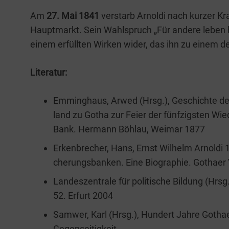
Am
27. Mai 1841
ver­starb Arnol­di nach kur­zer K
Haupt­markt. Sein Wahl­spruch „Für ande­re leben he
einem erfüll­ten Wir­ken wider, das ihn zu einem d
Lite­ra­tur:
Emming­haus, Arwed (Hrsg.), Geschich­te der
land zu Gotha zur Fei­er der fünf­zigs­ten Wi
Bank. Her­mann Böhlau, Wei­mar 1877
Erken­bre­cher, Hans, Ernst Wil­helm Arnol­di
che­rungs­ban­ken. Eine Bio­gra­phie. Gotha­er
Lan­des­zen­tra­le für poli­ti­sche Bil­dung (Hrsg
52. Erfurt 2004
Sam­wer, Karl (Hrsg.), Hun­dert Jah­re Gotha­
Gegenseitigkeit