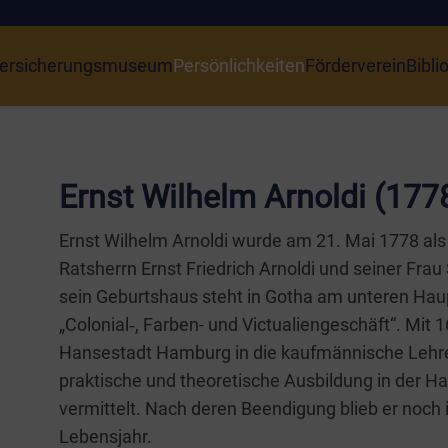
ersicherungsmuseum
Persönlichkeiten
Förderverein
Bibli
Ernst Wilhelm Arnoldi (177
Ernst Wil­helm Arnol­di wur­de am 21. Mai 1778 als
Rats­herrn Ernst Fried­rich Arnol­di und sei­ner Frau 
sein Geburts­haus steht in Gotha am unte­ren Haup
„Colonial‑, Far­­ben- und Vic­tua­li­en­ge­schäft“. Mit
Han­se­stadt Ham­burg in die kauf­män­ni­sche Leh­re
prak­ti­sche und theo­re­ti­sche Aus­bil­dung in de
ver­mit­telt. Nach deren Been­di­gung blieb er noch
Lebensjahr.