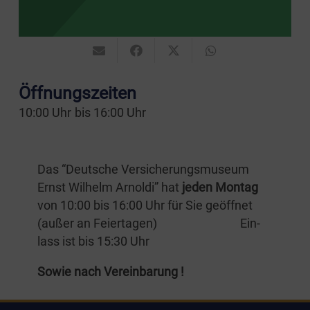
Öffnungszeiten
10:00
Uhr
bis
16:00
Uhr
Das “Deut­sche Ver­si­che­rungs­mu­se­um
Ernst Wil­helm Arnol­di” hat
jeden Mon­tag
von 10:00 bis 16:00 Uhr für Sie geöff­net
(außer an Fei­er­ta­gen) Ein­
lass ist bis 15:30 Uhr
Sowie nach Vereinbarung !