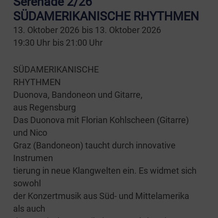
Serenade 2/26
SÜDAMERIKANISCHE RHYTHMEN
13. Oktober 2026
bis
13. Oktober 2026
19:30
Uhr
bis
21:00
Uhr
SÜDAMERIKANISCHE
RHYTHMEN
Duo­no­va, Ban­do­ne­on und Gitarre,
aus Regensburg
Das Duo­no­va mit Flo­ri­an Kohl­scheen (Gitar­re)
und Nico
Graz (Ban­do­ne­on) taucht durch inno­va­ti­ve
Instrumen
tie­rung in neue Klang­wel­ten ein. Es wid­met sich
sowohl
der Kon­zert­mu­sik aus Süd- und Mit­tel­ame­ri­ka
als auch