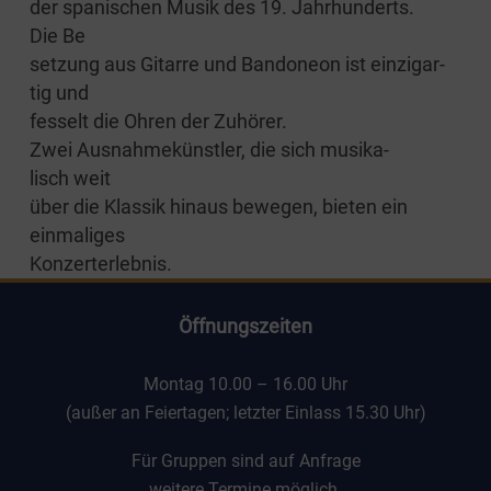
der spa­ni­schen Musik des 19. Jahr­hun­derts.
Die Be
set­zung aus Gitar­re und Ban­do­ne­on ist ein­zig­ar­
tig und
fes­selt die Ohren der Zuhörer.
Zwei Aus­nah­me­künst­ler, die sich musi­ka­
lisch weit
über die Klas­sik hin­aus bewe­gen, bie­ten ein
einmaliges
Konzerterlebnis.
Öff­nungs­zei­ten
Mon­tag 10.00 – 16.00 Uhr
(außer an Fei­er­ta­gen; letz­ter Ein­lass 15.30 Uhr)
Für Grup­pen sind auf Anfrage
wei­te­re Ter­mi­ne möglich.